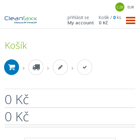
CZK
EUR
přihlásit se
Košík /
0
ks
My account
0 Kč
Košík
0 Kč
0 Kč