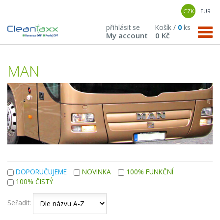
CZK
EUR
přihlásit se
Košík /
0
ks
My account
0 Kč
MAN
DOPORUČUJEME
NOVINKA
100% FUNKČNÍ
100% ČISTÝ
Seřadit: