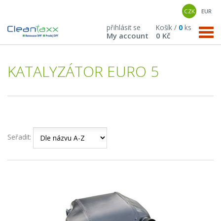
CZK
EUR
přihlásit se
Košík /
0
ks
My account
0 Kč
KATALYZÁTOR EURO 5
Seřadit: