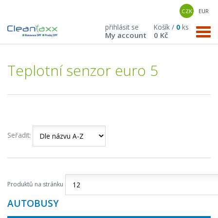
CZK
EUR
přihlásit se
Košík /
0
ks
My account
0 Kč
Teplotní senzor euro 5
Seřadit:
Produktů na stránku
AUTOBUSY