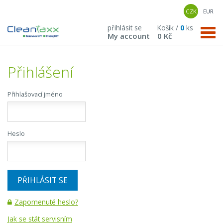
CZK
EUR
přihlásit se
Košík /
0
ks
My account
0 Kč
Přihlášení
Přihlašovací jméno
Heslo
PŘIHLÁSIT SE
Zapomenuté heslo?
Jak se stát servisním