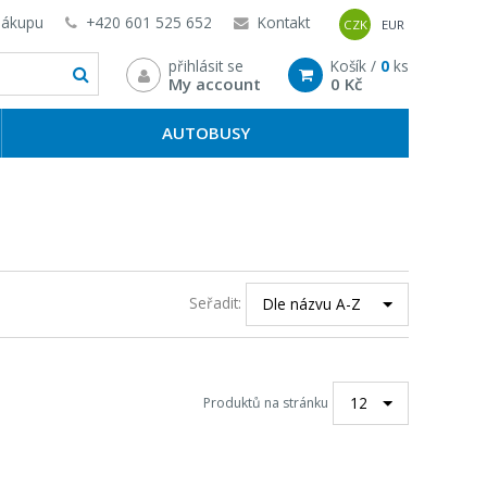
nákupu
+420 601 525 652
Kontakt
CZK
EUR
přihlásit se
Košík /
0
ks
My account
0 Kč
AUTOBUSY
Seřadit:
Dle názvu A-Z
12
Produktů na stránku