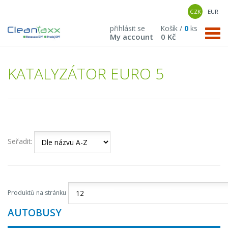
CZK
EUR
přihlásit se
Košík /
0
ks
My account
0 Kč
KATALYZÁTOR EURO 5
Seřadit:
Produktů na stránku
AUTOBUSY