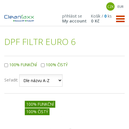
CZK
EUR
přihlásit se
Košík /
0
ks
My account
0 Kč
DPF FILTR EURO 6
100% FUNKČNÍ
100% ČISTÝ
Seřadit:
100% FUNKČNÍ
100% ČISTÝ