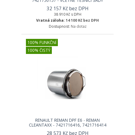
7421750157 - VČETNĚ TĚSNÍCÍ SADY
32 157 Kč bez DPH
38 910 Kč s DPH
Vratná záloha:
14 100 Kč bez DPH
Dostupnost:
Na dotaz
100% FUNKČNÍ
100% ČISTÝ
RENAULT REMAN DPF E6 - REMAN
CLEANTAXX - 7421716416, 7421716414
28 573 Kč bez DPH