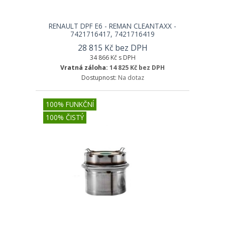
RENAULT DPF E6 - REMAN CLEANTAXX -
7421716417, 7421716419
28 815 Kč bez DPH
34 866 Kč s DPH
Vratná záloha:
14 825 Kč bez DPH
Dostupnost:
Na dotaz
100% FUNKČNÍ
100% ČISTÝ