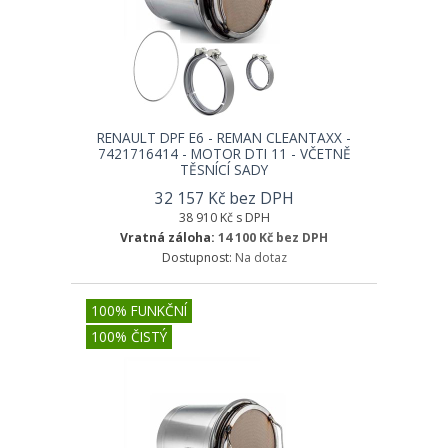
RENAULT DPF E6 - REMAN CLEANTAXX -
7421716414 - MOTOR DTI 11 - VČETNĚ
TĚSNÍCÍ SADY
32 157 Kč bez DPH
38 910 Kč s DPH
Vratná záloha:
14 100 Kč bez DPH
Dostupnost:
Na dotaz
100% FUNKČNÍ
100% ČISTÝ