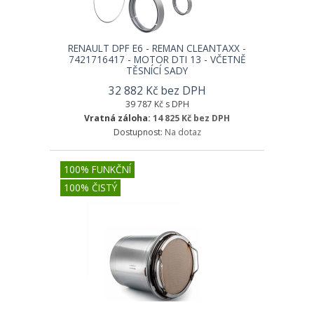
RENAULT DPF E6 - REMAN CLEANTAXX -
7421716417 - MOTOR DTI 13 - VČETNĚ
TĚSNÍCÍ SADY
32 882 Kč bez DPH
39 787 Kč s DPH
Vratná záloha:
14 825 Kč bez DPH
Dostupnost:
Na dotaz
100% FUNKČNÍ
100% ČISTÝ