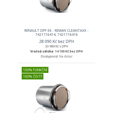
RENAULT DPF E6 - REMAN CLEANTAXX -
7421716414, 7421716416
28 090 Kč bez DPH
33 989 Kč s DPH
Vratná záloha:
14 100 Kč bez DPH
Dostupnost:
Na dotaz
100% FUNKČNÍ
100% ČISTÝ