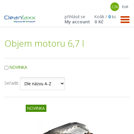
CZK
EUR
přihlásit se
Košík /
0
ks
My account
0 Kč
Objem motoru 6,7 l
NOVINKA
Seřadit:
NOVINKA