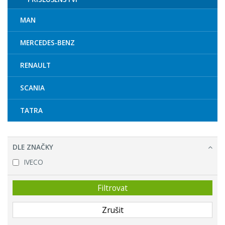
MAN
MERCEDES-BENZ
RENAULT
SCANIA
TATRA
DLE ZNAČKY
IVECO