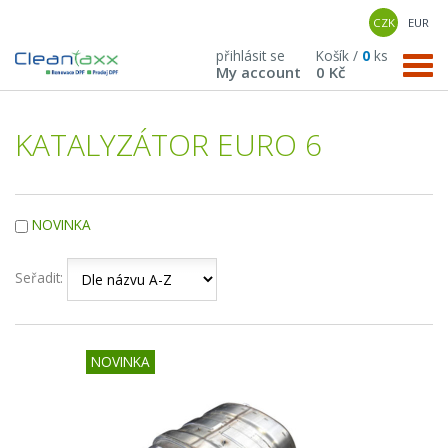
CZK
EUR
přihlásit se
Košík /
0
ks
My account
0 Kč
KATALYZÁTOR EURO 6
NOVINKA
Seřadit:
NOVINKA