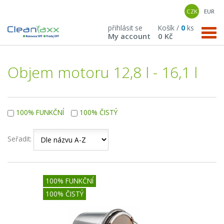
CZK
EUR
přihlásit se
Košík /
0
ks
My account
0 Kč
Objem motoru 12,8 l - 16,1 l
100% FUNKČNÍ
100% ČISTÝ
Seřadit:
100% FUNKČNÍ
100% ČISTÝ