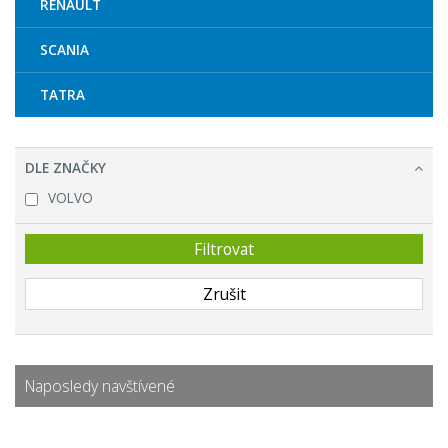
RENAULT
SCANIA
TATRA
DLE ZNAČKY
VOLVO
Naposledy navštívené