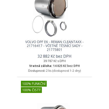
VOLVO DPF E6 - REMAN CLEANTAXX -
21716417 - VČETNĚ TĚSNÍCÍ SADY -
21775801
32 882 Kč bez DPH
39 787 Kč s DPH
Vratná záloha:
14 825 Kč bez DPH
Dostupnost:
2 ks
(dostupnost 1-2 dny)
100% FUNKČNÍ
100% ČISTÝ