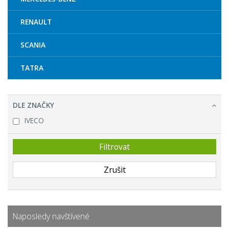
RENAULT
SCANIA
TATRA
DLE ZNAČKY
IVECO
Naposledy navštívené