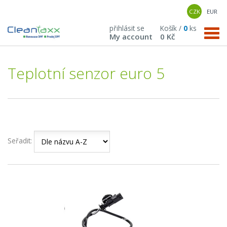
CZK
EUR
přihlásit se
Košík /
0
ks
My account
0 Kč
Teplotní senzor euro 5
Seřadit: