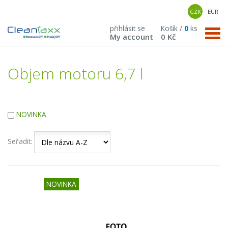
CZK
EUR
přihlásit se
Košík /
0
ks
My account
0 Kč
Objem motoru 6,7 l
NOVINKA
Seřadit:
NOVINKA