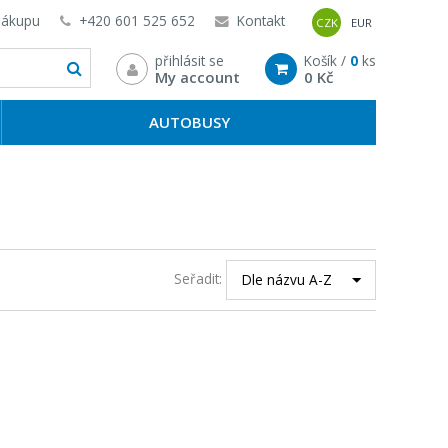
nákupu
+420 601 525 652
Kontakt
CZK
EUR
přihlásit se
Košík /
0
ks
My account
0 Kč
AUTOBUSY
Seřadit:
Dle názvu A-Z