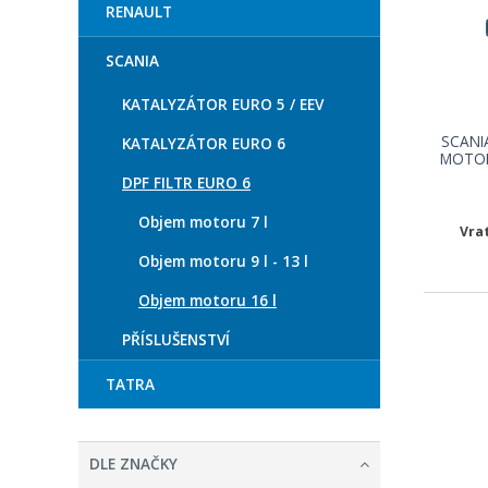
RENAULT
SCANIA
KATALYZÁTOR EURO 5 / EEV
SCANI
KATALYZÁTOR EURO 6
MOTOR
DPF FILTR EURO 6
Objem motoru 7 l
Vra
Objem motoru 9 l - 13 l
Objem motoru 16 l
PŘÍSLUŠENSTVÍ
TATRA
DLE ZNAČKY