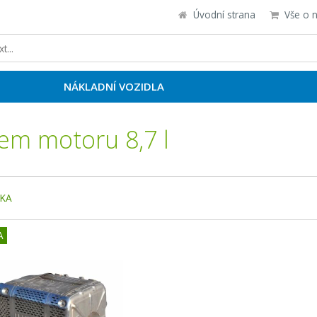
Úvodní strana
Vše o 
NÁKLADNÍ VOZIDLA
em motoru 8,7 l
NKA
A