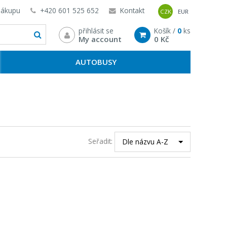
nákupu
+420 601 525 652
Kontakt
CZK
EUR
přihlásit se
Košík /
0
ks
My account
0 Kč
AUTOBUSY
Seřadit:
Dle názvu A-Z