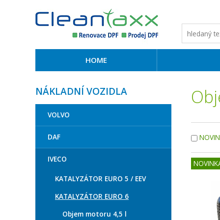
HOME
NÁKLADNÍ VOZIDLA
Obj
VOLVO
DAF
NOVI
IVECO
NOVINK
KATALYZÁTOR EURO 5 / EEV
KATALYZÁTOR EURO 6
Objem motoru 4,5 l