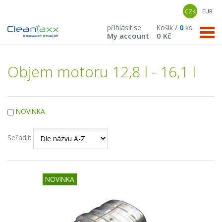
CZK
EUR
přihlásit se
Košík /
0
ks
My account
0 Kč
Objem motoru 12,8 l - 16,1 l
NOVINKA
Seřadit:
NOVINKA