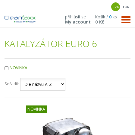
CZK
EUR
přihlásit se
Košík /
0
ks
My account
0 Kč
KATALYZÁTOR EURO 6
NOVINKA
Seřadit:
NOVINKA