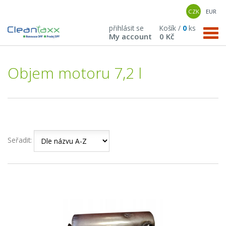
CZK
EUR
přihlásit se
Košík /
0
ks
My account
0 Kč
Objem motoru 7,2 l
Seřadit: