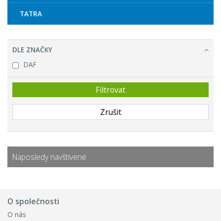
TATRA
DLE ZNAČKY
DAF
Naposledy navštívené
O společnosti
O nás