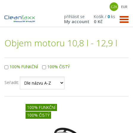
CZK
EUR
přihlásit se
Košík /
0
ks
My account
0 Kč
Objem motoru 10,8 l - 12,9 l
100% FUNKČNÍ
100% ČISTÝ
Seřadit:
100% FUNKČNÍ
100% ČISTÝ