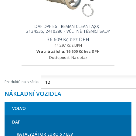
DAF DPF E6 - REMAN CLEANTAXX -
2134535, 2410280 - VČETNĚ TĚSNÍCÍ SADY
36 609 Kč bez DPH
44 297 Kč s DPH
Vratná záloha:
16 600 Kč bez DPH
Dostupnost:
Na dotaz
Produktů na stránku
NÁKLADNÍ VOZIDLA
VOLVO
DAF
KATALYZÁTOR EURO 5 / EEV