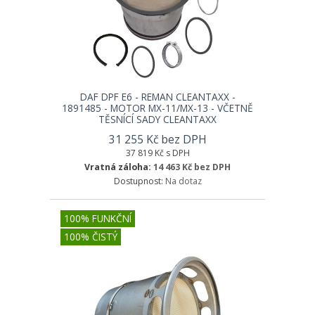
DAF DPF E6 - REMAN CLEANTAXX -
1891485 - MOTOR MX-11/MX-13 - VČETNĚ
TĚSNÍCÍ SADY CLEANTAXX
31 255 Kč bez DPH
37 819 Kč s DPH
Vratná záloha:
14 463 Kč bez DPH
Dostupnost:
Na dotaz
100% FUNKČNÍ
100% ČISTÝ