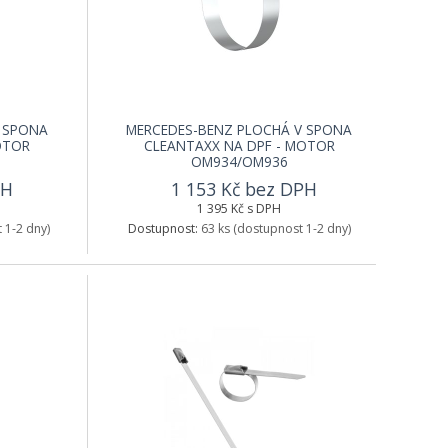
 SPONA
MERCEDES-BENZ PLOCHÁ V SPONA
OTOR
CLEANTAXX NA DPF - MOTOR
OM934/OM936
PH
1 153 Kč bez DPH
1 395 Kč s DPH
 1-2 dny)
Dostupnost:
63 ks
(dostupnost 1-2 dny)