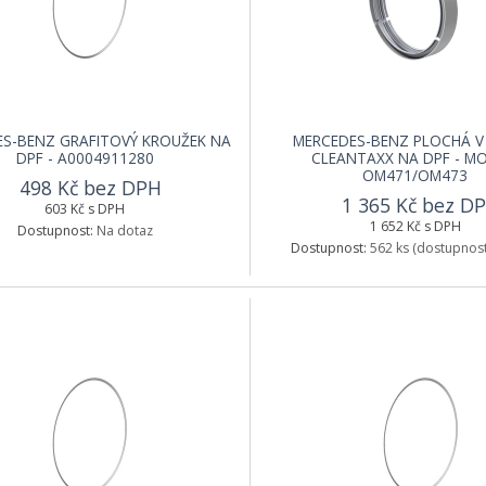
S-BENZ GRAFITOVÝ KROUŽEK NA
MERCEDES-BENZ PLOCHÁ V
DPF - A0004911280
CLEANTAXX NA DPF - M
OM471/OM473
498 Kč bez DPH
1 365 Kč bez D
603 Kč s DPH
1 652 Kč s DPH
Dostupnost:
Na dotaz
Dostupnost:
562 ks
(dostupnost