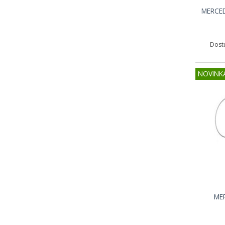
MERCED
Dost
NOVINK
ME