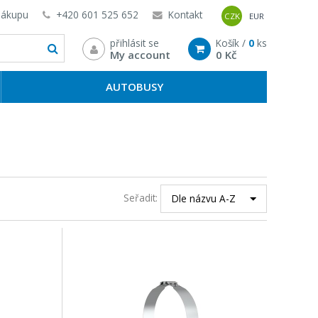
nákupu
+420 601 525 652
Kontakt
CZK
EUR
přihlásit se
Košík /
0
ks
My account
0 Kč
AUTOBUSY
Seřadit:
Dle názvu A-Z