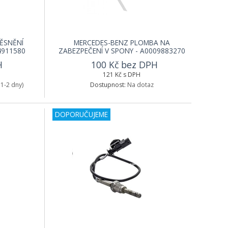
ĚSNĚNÍ
MERCEDES-BENZ PLOMBA NA
4911580
ZABEZPEČENÍ V SPONY - A0009883270
H
100 Kč bez DPH
121 Kč s DPH
1-2 dny)
Dostupnost:
Na dotaz
DOPORUČUJEME