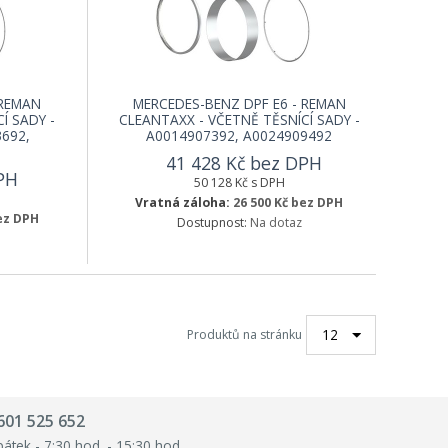
 REMAN
MERCEDES-BENZ DPF E6 - REMAN
Í SADY -
CLEANTAXX - VČETNĚ TĚSNÍCÍ SADY -
692,
A0014907392, A0024909492
41 428 Kč bez DPH
PH
50 128 Kč s DPH
Vratná záloha:
26 500 Kč bez DPH
bez DPH
Dostupnost:
Na dotaz
12
Produktů na stránku
601 525 652
pátek - 7:30 hod. - 15:30 hod.