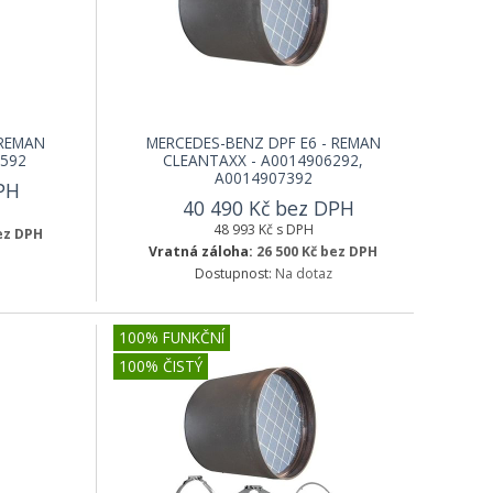
 REMAN
MERCEDES-BENZ DPF E6 - REMAN
6592
CLEANTAXX - A0014906292,
A0014907392
PH
40 490 Kč bez DPH
48 993 Kč s DPH
bez DPH
Vratná záloha:
26 500 Kč bez DPH
Dostupnost:
Na dotaz
100% FUNKČNÍ
100% ČISTÝ