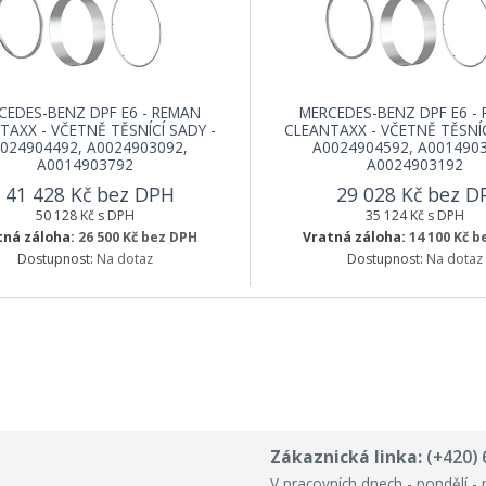
CEDES-BENZ DPF E6 - REMAN
MERCEDES-BENZ DPF E6 -
TAXX - VČETNĚ TĚSNÍCÍ SADY -
CLEANTAXX - VČETNĚ TĚSNÍC
024904492, A0024903092,
A0024904592, A0014903
A0014903792
A0024903192
41 428 Kč bez DPH
29 028 Kč bez D
50 128 Kč s DPH
35 124 Kč s DPH
tná záloha:
26 500 Kč bez DPH
Vratná záloha:
14 100 Kč 
Dostupnost:
Na dotaz
Dostupnost:
Na dotaz
Zákaznická linka:
(+420) 
V pracovních dnech - pondělí - 