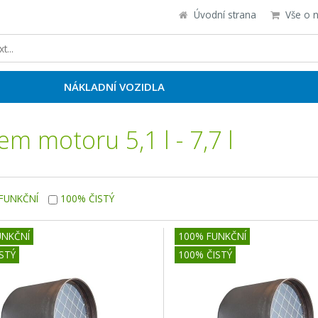
Úvodní strana
Vše o 
NÁKLADNÍ VOZIDLA
em motoru 5,1 l - 7,7 l
FUNKČNÍ
100% ČISTÝ
UNKČNÍ
100% FUNKČNÍ
STÝ
100% ČISTÝ