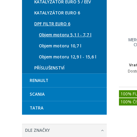
KATALYZÁTOR EURO 5 / EEV
KATALYZÁTOR EURO 6
DPF FILTR EURO 6
Objem motoru 5,1 l - 7,7 l
MER
C
Objem motoru 10,7 l
Objem motoru 12,9 l - 15,6 l
Vra
PŘÍSLUŠENSTVÍ
Dost
RENAULT
100% F
SCANIA
100% ČI
TATRA
DLE ZNAČKY