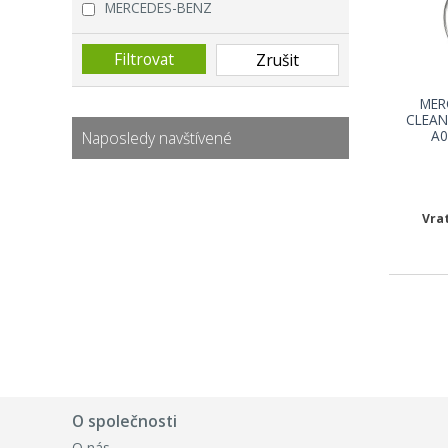
MERCEDES-BENZ
MER
CLEAN
A0
Naposledy navštívené
Vra
O společnosti
O nás