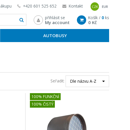
nákupu
+420 601 525 652
Kontakt
CZK
EUR
přihlásit se
Košík /
0
ks
My account
0 Kč
AUTOBUSY
Seřadit:
Dle názvu A-Z
100% FUNKČNÍ
100% ČISTÝ