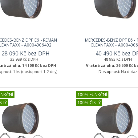
CEDES-BENZ DPF E6 - REMAN
MERCEDES-BENZ DPF E6 -
LEANTAXX - A0004906492
CLEANTAXX - A000490
28 090 Kč bez DPH
40 490 Kč bez D
33 989 Kč s DPH
48 993 Kč s DPH
tná záloha:
14 100 Kč bez DPH
Vratná záloha:
26 500 Kč 
upnost:
1 ks
(dostupnost 1-2 dny)
Dostupnost:
Na dotaz
UNKČNÍ
100% FUNKČNÍ
STÝ
100% ČISTÝ