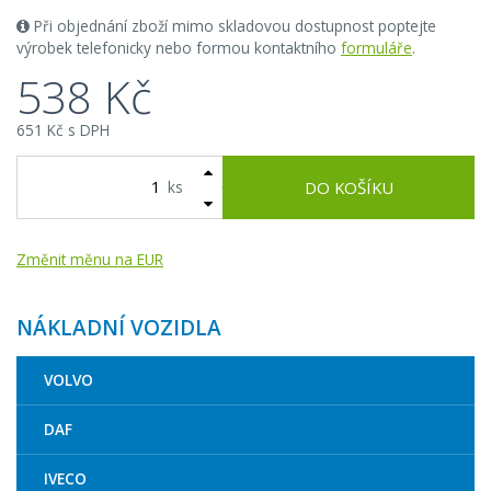
Při objednání zboží mimo skladovou dostupnost poptejte
výrobek telefonicky nebo formou kontaktního
formuláře
.
538 Kč
651 Kč s DPH
ks
DO KOŠÍKU
Změnit měnu na EUR
NÁKLADNÍ VOZIDLA
VOLVO
DAF
IVECO