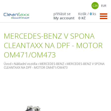
CZK
EUR
přihlásit se
Košík /
0
ks
My account
0 Kč
MERCEDES-BENZ V SPONA
CLEANTAXX NA DPF - MOTOR
OM471/OM473
Úvod
Nákladní vozidla
MERCEDES-BENZ
MERCEDES-BENZ V SPONA
CLEANTAXX NA DPF - MOTOR OM471/OM473