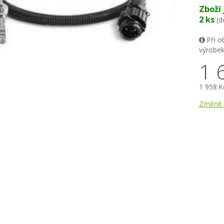
Zboží
2 ks
(d
Při o
výrobek
1 
1 958 K
Změnit