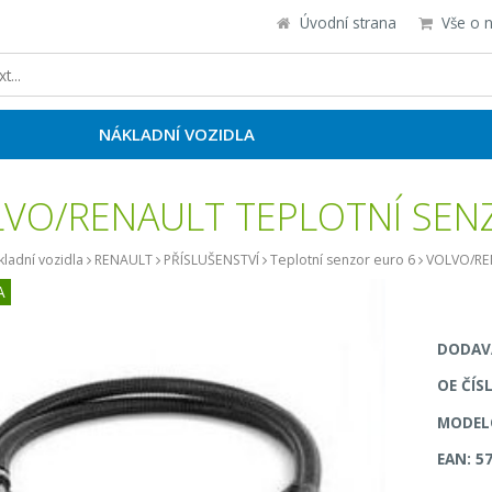
Úvodní strana
Vše o 
NÁKLADNÍ VOZIDLA
VO/RENAULT TEPLOTNÍ SEN
ladní vozidla
RENAULT
PŘÍSLUŠENSTVÍ
Teplotní senzor euro 6
VOLVO/RE
A
DODAVA
OE ČÍS
MODELO
EAN: 5