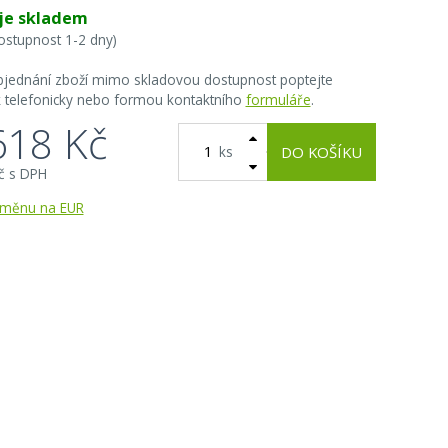
 je skladem
ostupnost 1-2 dny)
bjednání zboží mimo skladovou dostupnost poptejte
 telefonicky nebo formou kontaktního
formuláře
.
618 Kč
ks
DO KOŠÍKU
č s DPH
 měnu na EUR