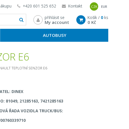
nákupu
+420 601 525 652
Kontakt
CZK
EUR
přihlásit se
Košík /
0
ks
My account
0 Kč
AUTOBUSY
ZOR E6
NAULT TEPLOTNÍ SENZOR E6
TEL: DINEX
LO: 81049, 21285163, 7421285163
VÁ ŘADA VOZIDLA TRUCK/BUS:
700760339710